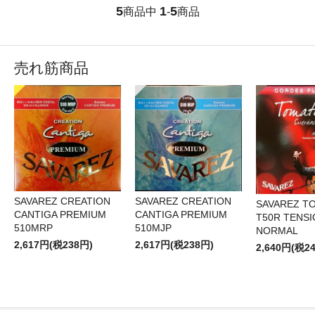
5
1
5
商品中
-
商品
売れ筋商品
SAVAREZ CREATION
SAVAREZ CREATION
SAVAREZ T
CANTIGA PREMIUM
CANTIGA PREMIUM
T50R TENS
510MRP
510MJP
NORMAL
2,617円(税238円)
2,617円(税238円)
2,640円(税2