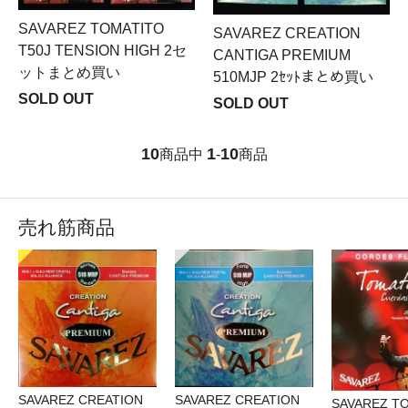
SAVAREZ TOMATITO
SAVAREZ CREATION
T50J TENSION HIGH 2セ
CANTIGA PREMIUM
ットまとめ買い
510MJP 2ｾｯﾄまとめ買い
SOLD OUT
SOLD OUT
10
1
10
商品中
-
商品
売れ筋商品
SAVAREZ CREATION
SAVAREZ CREATION
SAVAREZ T