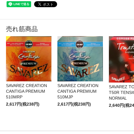
売れ筋商品
SAVAREZ CREATION
SAVAREZ CREATION
SAVAREZ T
CANTIGA PREMIUM
CANTIGA PREMIUM
T50R TENS
510MRP
510MJP
NORMAL
2,617円(税238円)
2,617円(税238円)
2,640円(税2