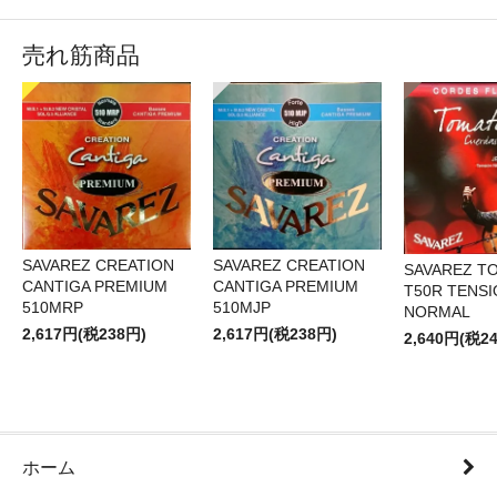
売れ筋商品
SAVAREZ CREATION
SAVAREZ CREATION
SAVAREZ T
CANTIGA PREMIUM
CANTIGA PREMIUM
T50R TENS
510MRP
510MJP
NORMAL
2,617円(税238円)
2,617円(税238円)
2,640円(税2
ホーム