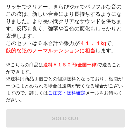
リッチでクリアー、きらびやかでパワフルな音の
この弦は、新しい合金により長持ちするようにな
りました。より長い間クリアなサウンドを保ちま
す。反応も良く、強弱や音色の変化もしっかりと
表現します。
このセットは６本合計の張力が
４１．４kg
で、
一
般的な弦のノーマルテンションに相当
します。
※こちらの商品は
送料￥１８０円(全国一律)
で送ること
ができます。
※送料は商品１個ごとの個別送料となっており、梱包が
一つにまとめられる場合は送料が安くなる場合がござい
ますので、詳しくは
ご注文・送料確定
メールをお待ちく
ださい。
SOLD OUT