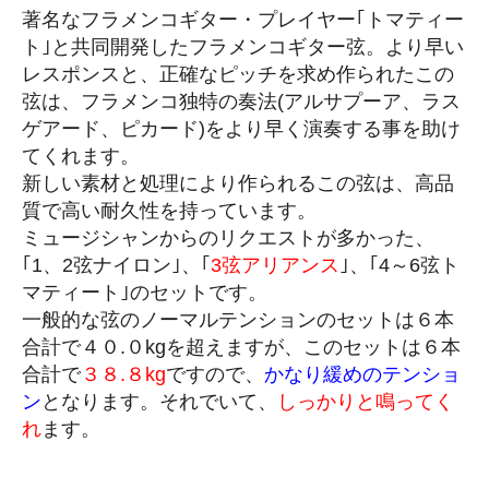
著名なフラメンコギター・プレイヤー｢トマティー
ト｣と共同開発したフラメンコギター弦。より早い
レスポンスと、正確なピッチを求め作られたこの
弦は、フラメンコ独特の奏法(アルサプーア、ラス
ゲアード、ピカード)をより早く演奏する事を助け
てくれます。
新しい素材と処理により作られるこの弦は、高品
質で高い耐久性を持っています。
ミュージシャンからのリクエストが多かった、
｢1、2弦ナイロン｣、｢
3弦アリアンス
｣、｢4～6弦ト
マティート｣のセットです。
一般的な弦のノーマルテンションのセットは６本
合計で４０.０kgを超えますが、このセットは６本
合計で
３８.８kg
ですので、
かなり緩めのテンショ
ン
となります。それでいて、
しっかりと鳴ってく
れ
ます。