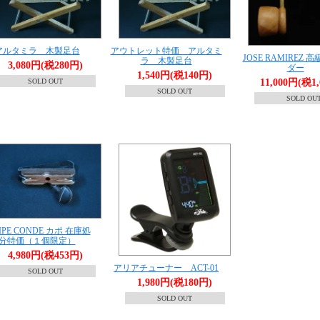
アルタミラ 木製足台
アウトレット特価 アルタミ
JOSE RAMIREZ 
ラ 木製足台
3,080円(税280円)
ダー
1,540円(税140円)
SOLD OUT
11,000円(税1
SOLD OUT
SOLD OU
LIPE CONDE カポ 在庫処
分特価（１個限定）
4,980円(税453円)
アリアチューナー ACT-01
SOLD OUT
1,980円(税180円)
SOLD OUT