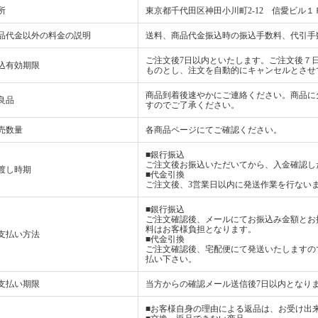
所
東京都千代田区神田小川町2-12 信愛ビル１
品代金以外の料金の説明
送料、商品代金振込時の振込手数料、代引手
ご注文後7日以内といたします。ご注文後７
込有効期限
ものとし、注文を自動的にキャンセルとさせ
商品到着後速やかにご連絡ください。商品に
良品
すのでご了承ください。
売数量
各商品ページにてご確認ください。
■銀行振込
ご注文後お振込いただいてから、入金確認し
渡し時期
■代金引換
ご注文後、3営業日以内に発送作業を行ない
■銀行振込
ご注文確認後、メールにてお振込み金額とお
料はお客様負担となります。
支払い方法
■代金引換
ご注文確認後、宅配便にて発送いたしますの
払い下さい。
支払い期限
当方からの確認メール送信後7日以内となり
■お客様自身の理由による返品は、お受け出