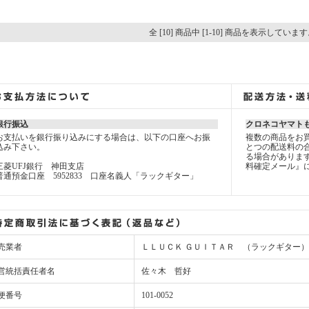
全 [10] 商品中 [1-10] 商品を表示していま
銀行振込
クロネコヤマト
お支払いを銀行振り込みにする場合は、以下の口座へお振
複数の商品をお
込み下さい。
とつの配送料の
る場合がありま
三菱UFJ銀行 神田支店
料確定メール』
普通預金口座 5952833 口座名義人「ラックギター」
売業者
ＬＬＵＣＫ ＧＵＩＴＡＲ （ラックギター）
営統括責任者名
佐々木 哲好
便番号
101-0052