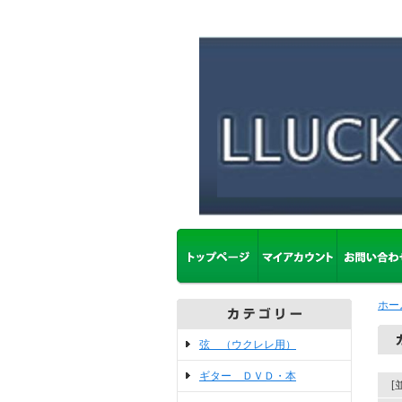
ホー
弦 （ウクレレ用）
ギター ＤＶＤ・本
[