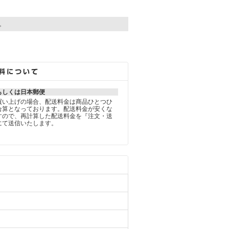
す。
もしくは日本郵便
買い上げの場合、配送料金は商品ひとつひ
合算となっております。配送料金が安くな
すので、再計算した配送料金を『注文・送
にて送信いたします。