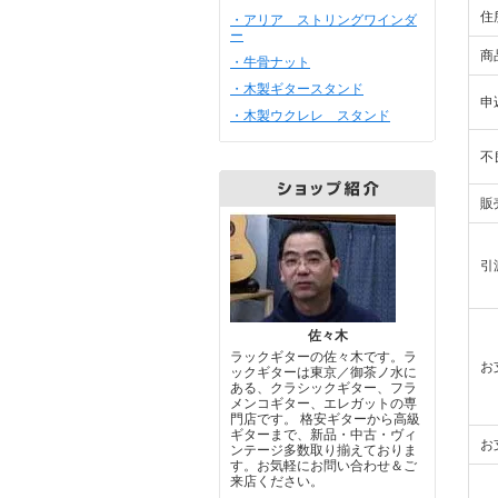
住
・アリア ストリングワインダ
ー
商
・牛骨ナット
・木製ギタースタンド
申
・木製ウクレレ スタンド
不
販
引
佐々木
ラックギターの佐々木です。ラ
お
ックギターは東京／御茶ノ水に
ある、クラシックギター、フラ
メンコギター、エレガットの専
門店です。 格安ギターから高級
ギターまで、新品・中古・ヴィ
お
ンテージ多数取り揃えておりま
す。お気軽にお問い合わせ＆ご
来店ください。