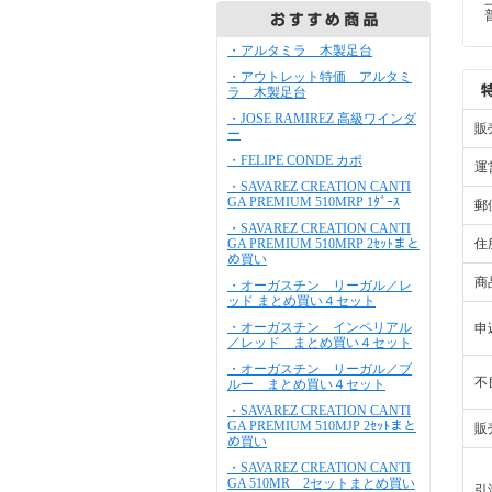
・アルタミラ 木製足台
・アウトレット特価 アルタミ
ラ 木製足台
・JOSE RAMIREZ 高級ワインダ
販
ー
・FELIPE CONDE カポ
運
・SAVAREZ CREATION CANTI
GA PREMIUM 510MRP 1ﾀﾞｰｽ
郵
・SAVAREZ CREATION CANTI
GA PREMIUM 510MRP 2ｾｯﾄまと
住
め買い
商
・オーガスチン リーガル／レ
ッド まとめ買い４セット
・オーガスチン インペリアル
申
／レッド まとめ買い４セット
・オーガスチン リーガル／ブ
不
ルー まとめ買い４セット
・SAVAREZ CREATION CANTI
GA PREMIUM 510MJP 2ｾｯﾄまと
販
め買い
・SAVAREZ CREATION CANTI
GA 510MR 2セットまとめ買い
引