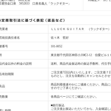
三菱UFJ銀行 神田支店
料確定メール』
普通預金口座 5952833 口座名義人「ラックギター」
売業者
ＬＬＵＣＫ ＧＵＩＴＡＲ （ラックギター）
営統括責任者名
佐々木 哲好
便番号
101-0052
所
東京都千代田区神田小川町2-12 信愛ビル１
品代金以外の料金の説明
送料、商品代金振込時の振込手数料、代引手
ご注文後7日以内といたします。ご注文後７
込有効期限
ものとし、注文を自動的にキャンセルとさせ
商品到着後速やかにご連絡ください。商品に
良品
すのでご了承ください。
売数量
各商品ページにてご確認ください。
■銀行振込
ご注文後お振込いただいてから、入金確認し
渡し時期