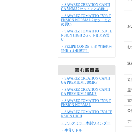
・SAVAREZ CREATION CANTI
GA 510MJ 2セットまとめ買い
・SAVAREZ TOMATITO T50R T
ENSION NORMAL 2セットまと
め買い
お
・SAVAREZ TOMATITO T50J TE
NSION HIGH 2セットまとめ買
い
・FELIPE CONDE カポ 在庫処分
お
特価（１個限定）
返
・SAVAREZ CREATION CANTI
返
GA PREMIUM 510MRP
・SAVAREZ CREATION CANTI
屋
GA PREMIUM 510MJP
電
・SAVAREZ TOMATITO T50R T
ENSION NORMAL
公
・SAVAREZ TOMATITO T50J TE
NSION HIGH
ホ
・アルタミラ 木製ワインダー
・牛骨サドル