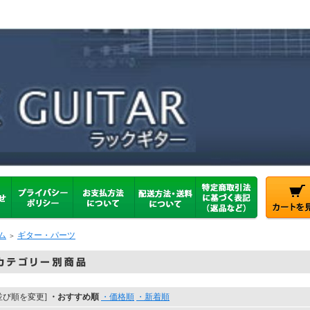
ム
ギター・パーツ
＞
並び順を変更]
・おすすめ順
・価格順
・新着順