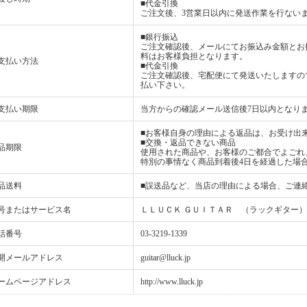
■代金引換
ご注文後、3営業日以内に発送作業を行ない
■銀行振込
ご注文確認後、メールにてお振込み金額とお
料はお客様負担となります。
支払い方法
■代金引換
ご注文確認後、宅配便にて発送いたしますの
払い下さい。
支払い期限
当方からの確認メール送信後7日以内となり
■お客様自身の理由による返品は、お受け出
■交換・返品できない商品
品期限
使用された商品や、お客様のご都合でよごれ
特別の事情なく商品到着後4日を経過した場
品送料
■誤送品など、当店の理由による場合、ご連
号またはサービス名
ＬＬＵＣＫ ＧＵＩＴＡＲ （ラックギター）
話番号
03-3219-1339
開メールアドレス
guitar@lluck.jp
ームページアドレス
http://www.lluck.jp