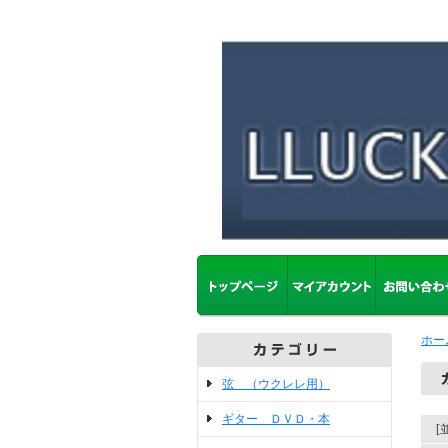
ホー
弦 （ウクレレ用）
ギター ＤＶＤ・本
[