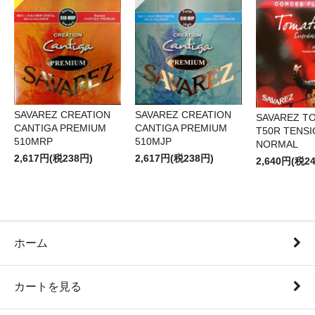
SAVAREZ CREATION
SAVAREZ CREATION
SAVAREZ T
CANTIGA PREMIUM
CANTIGA PREMIUM
T50R TENS
510MRP
510MJP
NORMAL
2,617円(税238円)
2,617円(税238円)
2,640円(税2
ホーム
カートを見る