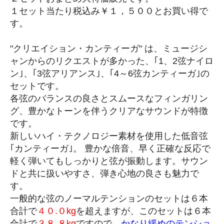
１セット当たり税込み￥１，５００とお買い得で
す。
"クリエイション・カンティーガ" は、ミュージシ
ャンからのリクエストが多かった、｢1、2弦ナイロ
ン｣、｢3弦アリアンス｣、｢4～6弦カンティーガ｣の
セットです。
各弦のバランスの良さとスムースなフィンガリン
グ、豊かなトーンを伴うクリアなサウンドが特徴
です。
新しいハイ・テクノロジー素材を使用した低音弦
｢カンティーガ｣。 豊かな倍音、早く正確な反応で
軽く弾いてもしっかりと弦が振動します。サウン
ドと共に扱いやすさ、弾き心地の良さも魅力で
す。
一般的な弦のノーマルテンションのセットは６本
合計で
４０.０kg
を超えますが、このセットは６本
合計で
３８.８kg
ですので、
かなり緩めのテンショ