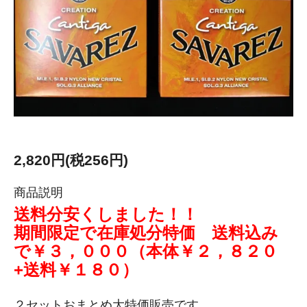
2,820円(税256円)
商品説明
送料分安くしました！！
期間限定で在庫処分特価 送料込み
で￥３，０００（本体￥２，８２０
+送料￥１８０）
２セットおまとめ大特価販売です。