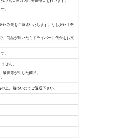
だい3営業日以内に発送作業を行います。
ます。
振込み先をご連絡いたします。なお振込手数
で、商品が届いたらドライバーに代金をお支
ます。
来ません。
、破損等が生じた商品。
合。
絡の上、着払いにてご返送下さい。