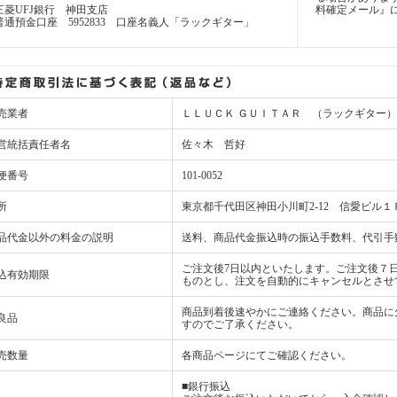
三菱UFJ銀行 神田支店
料確定メール』
普通預金口座 5952833 口座名義人「ラックギター」
売業者
ＬＬＵＣＫ ＧＵＩＴＡＲ （ラックギター）
営統括責任者名
佐々木 哲好
便番号
101-0052
所
東京都千代田区神田小川町2-12 信愛ビル１
品代金以外の料金の説明
送料、商品代金振込時の振込手数料、代引手
ご注文後7日以内といたします。ご注文後７
込有効期限
ものとし、注文を自動的にキャンセルとさせ
商品到着後速やかにご連絡ください。商品に
良品
すのでご了承ください。
売数量
各商品ページにてご確認ください。
■銀行振込