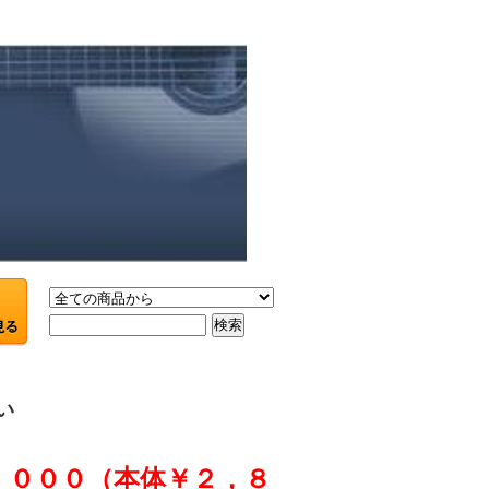
買い
，０００（本体￥２，８