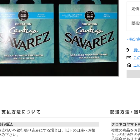
定価
販売
» 特定
買
こ
こ
銀行振込
クロネコヤマト
お支払いを銀行振り込みにする場合は、以下の口座へお振
複数の商品をお
込み下さい。
とつの配送料の
る場合がありま