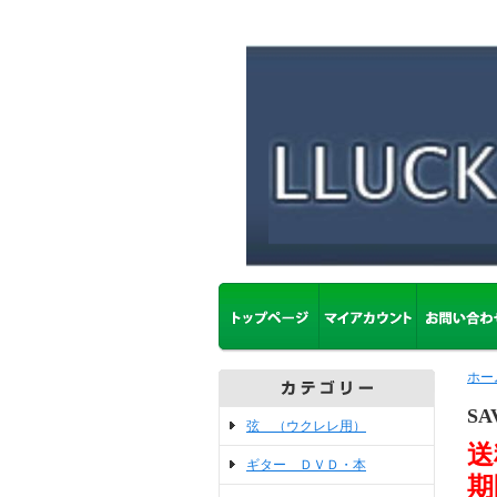
ホー
SA
弦 （ウクレレ用）
送
ギター ＤＶＤ・本
期