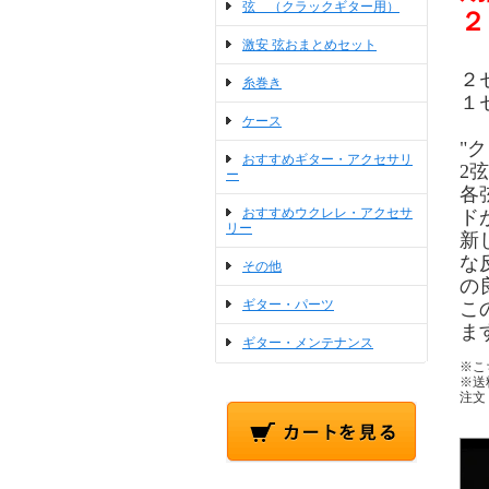
弦 （クラックギター用）
２
激安 弦おまとめセット
２
糸巻き
１
ケース
"
おすすめギター・アクセサリ
2
ー
各
おすすめウクレレ・アクセサ
ド
リー
新
な
その他
の
ギター・パーツ
こ
ま
ギター・メンテナンス
※こ
※送
注文