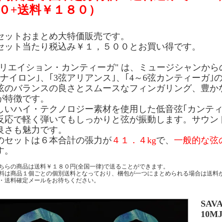
０+送料￥１８０）
セットおまとめ大特価販売です。
セット当たり税込み￥１，５００とお買い得です。
クリエイション・カンティーガ" は、ミュージシャンから
弦ナイロン｣、｢3弦アリアンス｣、｢4～6弦カンティーガ｣
弦のバランスの良さとスムースなフィンガリング、豊か
が特徴です。
しいハイ・テクノロジー素材を使用した低音弦｢カンティ
反応で軽く弾いてもしっかりと弦が振動します。サウン
良さも魅力です。
のセットは６本合計の張力が
４１．４kg
で、
一般的な弦
す。
ちらの商品は送料￥１８０円(全国一律)で送ることができます。
料は商品１個ごとの個別送料となっており、梱包が一つにまとめられる場合は送料
・送料確定メールをお待ちください。
SAV
10