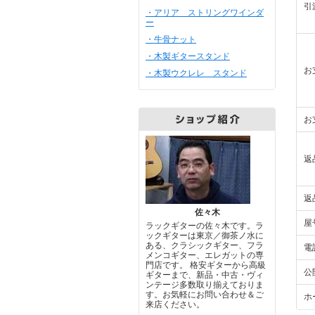
引
・アリア ストリングワインダ
ー
・牛骨ナット
・木製ギタースタンド
お
・木製ウクレレ スタンド
お
返
返
佐々木
屋
ラックギターの佐々木です。ラ
ックギターは東京／御茶ノ水に
ある、クラシックギター、フラ
電
メンコギター、エレガットの専
門店です。 格安ギターから高級
公
ギターまで、新品・中古・ヴィ
ンテージ多数取り揃えておりま
す。お気軽にお問い合わせ＆ご
ホ
来店ください。