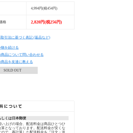
4,994円(税454円)
価格
2,820円(税256円)
商取引法に基づく表記 (返品など)
い物を続ける
の商品について問い合わせる
の商品を友達に教える
SOLD OUT
もしくは日本郵便
買い上げの場合、配送料金は商品ひとつひ
合算となっております。配送料金が安くな
すので、再計算した配送料金を『注文・送