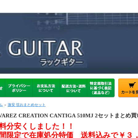
ム
激安 弦おまとめセット
＞
VAREZ CREATION CANTIGA 510MJ 2セットまとめ
料分安くしました！！
間限定で在庫処分特価 送料込みで￥３