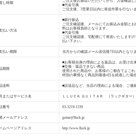
ご注文後お振込いただいてから、入金確認し
渡し時期
■代金引換
ご注文後、3営業日以内に発送作業を行ない
■銀行振込
ご注文確認後、メールにてお振込み金額とお
料はお客様負担となります。
支払い方法
■代金引換
ご注文確認後、宅配便にて発送いたしますの
払い下さい。
支払い期限
当方からの確認メール送信後7日以内となり
■お客様自身の理由による返品は、お受け出
■交換・返品できない商品
品期限
使用された商品や、お客様のご都合でよごれ
特別の事情なく商品到着後4日を経過した場
品送料
■誤送品など、当店の理由による場合、ご連
号またはサービス名
ＬＬＵＣＫ ＧＵＩＴＡＲ （ラックギター）
話番号
03-3219-1339
開メールアドレス
guitar@lluck.jp
ームページアドレス
http://www.lluck.jp