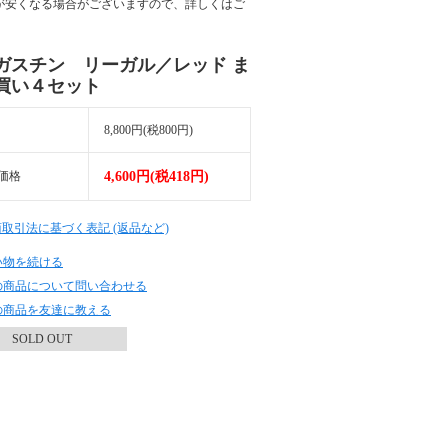
が安くなる場合がございますので、詳しくはご
ガスチン リーガル／レッド ま
買い４セット
8,800円(税800円)
価格
4,600円(税418円)
商取引法に基づく表記 (返品など)
い物を続ける
の商品について問い合わせる
の商品を友達に教える
SOLD OUT