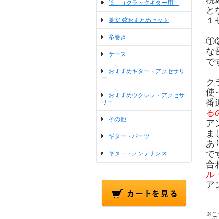
税
弦 （クラックギター用）
と
１
激安 弦おまとめセット
糸巻き
①
な
ケース
で
おすすめギター・アクセサリ
ー
ク
使
おすすめウクレレ・アクセサ
番
リー
る
その他
ア
ま
ギター・パーツ
あ
で
ギター・メンテナンス
合
ル
ア
※こ