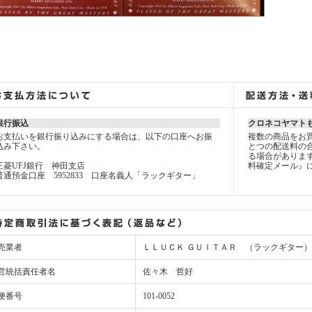
銀行振込
クロネコヤマト
お支払いを銀行振り込みにする場合は、以下の口座へお振
複数の商品をお
込み下さい。
とつの配送料の
る場合がありま
三菱UFJ銀行 神田支店
料確定メール』
普通預金口座 5952833 口座名義人「ラックギター」
売業者
ＬＬＵＣＫ ＧＵＩＴＡＲ （ラックギター）
営統括責任者名
佐々木 哲好
便番号
101-0052