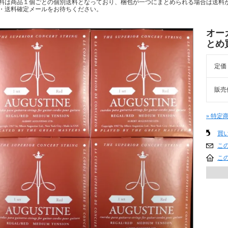
料は商品１個ごとの個別送料となっており、梱包が一つにまとめられる場合は送料
・送料確定メールをお待ちください。
オー
とめ
定価
販売
» 特定
買
こ
こ