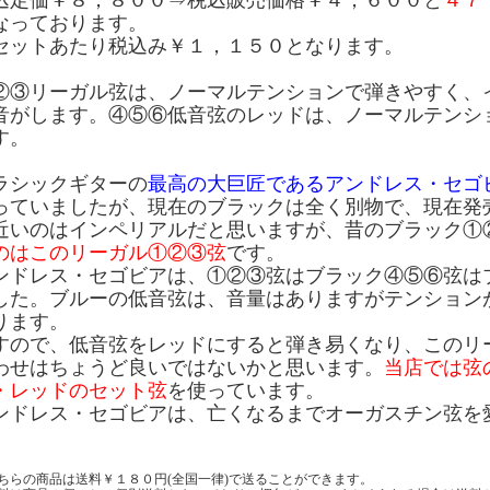
込定価￥８，８００⇒税込販売価格￥４，６００と
４７
なっております。
セットあたり税込み￥１，１５０となります。
②③リーガル弦は、ノーマルテンションで弾きやすく、
音がします。④⑤⑥低音弦のレッドは、ノーマルテンシ
す。
ラシックギターの
最高の大巨匠であるアンドレス・セゴ
っていましたが、現在のブラックは全く別物で、現在発
近いのはインペリアルだと思いますが、昔のブラック①
のはこのリーガル①②③弦
です。
ンドレス・セゴビアは、①②③弦はブラック④⑤⑥弦は
した。ブルーの低音弦は、音量はありますがテンション
ります。
すので、低音弦をレッドにすると弾き易くなり、このリ
わせはちょうど良いではないかと思います。
当店では弦
・レッドのセット弦
を使っています。
ンドレス・セゴビアは、亡くなるまでオーガスチン弦を
ちらの商品は送料￥１８０円(全国一律)で送ることができます。