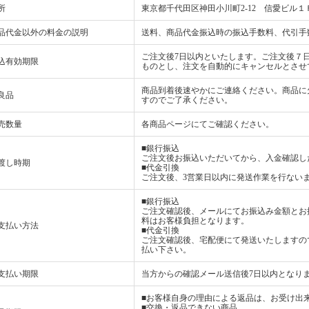
所
東京都千代田区神田小川町2-12 信愛ビル１
品代金以外の料金の説明
送料、商品代金振込時の振込手数料、代引手
ご注文後7日以内といたします。ご注文後７
込有効期限
ものとし、注文を自動的にキャンセルとさせ
商品到着後速やかにご連絡ください。商品に
良品
すのでご了承ください。
売数量
各商品ページにてご確認ください。
■銀行振込
ご注文後お振込いただいてから、入金確認し
渡し時期
■代金引換
ご注文後、3営業日以内に発送作業を行ない
■銀行振込
ご注文確認後、メールにてお振込み金額とお
料はお客様負担となります。
支払い方法
■代金引換
ご注文確認後、宅配便にて発送いたしますの
払い下さい。
支払い期限
当方からの確認メール送信後7日以内となり
■お客様自身の理由による返品は、お受け出
■交換・返品できない商品