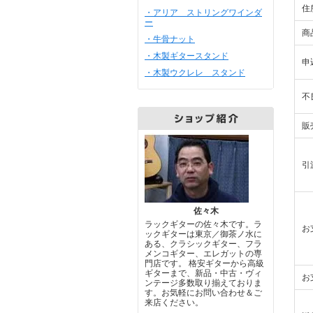
住
・アリア ストリングワインダ
ー
商
・牛骨ナット
・木製ギタースタンド
申
・木製ウクレレ スタンド
不
販
引
佐々木
ラックギターの佐々木です。ラ
お
ックギターは東京／御茶ノ水に
ある、クラシックギター、フラ
メンコギター、エレガットの専
門店です。 格安ギターから高級
ギターまで、新品・中古・ヴィ
お
ンテージ多数取り揃えておりま
す。お気軽にお問い合わせ＆ご
来店ください。