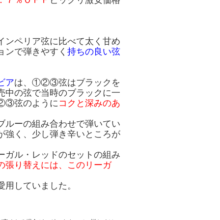
．７％ＯＦＦ
ビックリ激安価格
インペリア弦に比べて太く甘め
ョンで弾きやすく
持ちの良い弦
ビア
は、①②③弦はブラックを
売中の弦で当時のブラックに一
②③弦のように
コクと深みのあ
ブルーの組み合わせで弾いてい
が強く、少し弾き辛いところが
ーガル・レッドのセットの組み
の張り替えには、このリーガ
愛用していました。