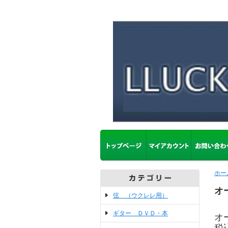
ホー
オ
弦 （ウクレレ用）
ギター ＤＶＤ・本
オ