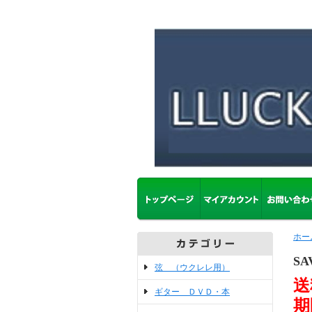
ホー
SA
弦 （ウクレレ用）
送
ギター ＤＶＤ・本
期