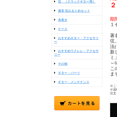
弦 （クラックギター用）
２
激安 弦おまとめセット
期
糸巻き
１
ケース
著
おすすめギター・アクセサリ
弦
ー
法
おすすめウクレレ・アクセサ
新
リー
ミ
～
その他
こ
ギター・パーツ
ま
ギター・メンテナンス
※こ
※送
注文