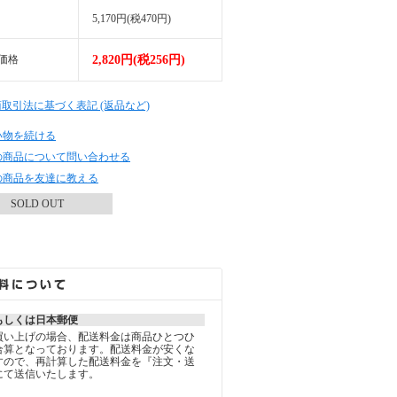
5,170円(税470円)
価格
2,820円(税256円)
商取引法に基づく表記 (返品など)
い物を続ける
の商品について問い合わせる
の商品を友達に教える
SOLD OUT
もしくは日本郵便
買い上げの場合、配送料金は商品ひとつひ
合算となっております。配送料金が安くな
すので、再計算した配送料金を『注文・送
にて送信いたします。