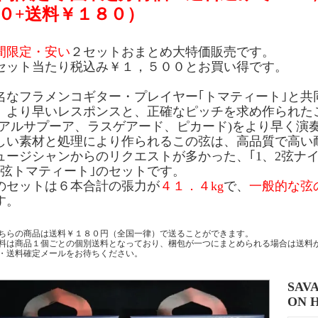
０+送料￥１８０）
間限定・安い
２セットおまとめ大特価販売です。
セット当たり税込み￥１，５００とお買い得です。
名なフラメンコギター・プレイヤー｢トマティート｣と共
。より早いレスポンスと、正確なピッチを求め作られた
(アルサプーア、ラスゲアード、ピカード)をより早く演
しい素材と処理により作られるこの弦は、高品質で高い
ュージシャンからのリクエストが多かった、｢1、2弦ナイ
6弦トマティート｣のセットです。
のセットは６本合計の張力が
４１．４kg
で、
一般的な弦
す。
ちらの商品は送料￥１８０円（全国一律）で送ることができます。
料は商品１個ごとの個別送料となっており、梱包が一つにまとめられる場合は送料
・送料確定メールをお待ちください。
SAVA
ON 