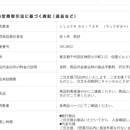
売業者
ＬＬＵＣＫ ＧＵＩＴＡＲ （ラックギター）
営統括責任者名
佐々木 哲好
便番号
101-0052
所
東京都千代田区神田小川町2-12 信愛ビル１
品代金以外の料金の説明
送料、商品代金振込時の振込手数料、代引手
ご注文後7日以内といたします。ご注文後７
込有効期限
ものとし、注文を自動的にキャンセルとさせ
商品到着後速やかにご連絡ください。商品に
良品
すのでご了承ください。
売数量
各商品ページにてご確認ください。
■銀行振込
ご注文後お振込いただいてから、入金確認し
渡し時期
■代金引換
ご注文後、3営業日以内に発送作業を行ない