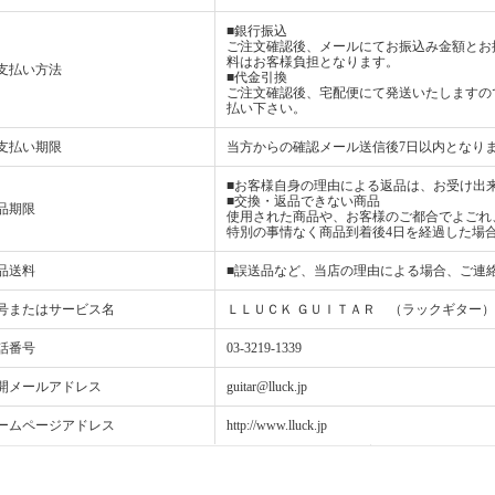
■銀行振込
ご注文確認後、メールにてお振込み金額とお
料はお客様負担となります。
支払い方法
■代金引換
ご注文確認後、宅配便にて発送いたしますの
払い下さい。
支払い期限
当方からの確認メール送信後7日以内となり
■お客様自身の理由による返品は、お受け出
■交換・返品できない商品
品期限
使用された商品や、お客様のご都合でよごれ
特別の事情なく商品到着後4日を経過した場
品送料
■誤送品など、当店の理由による場合、ご連
号またはサービス名
ＬＬＵＣＫ ＧＵＩＴＡＲ （ラックギター）
話番号
03-3219-1339
開メールアドレス
guitar@lluck.jp
ームページアドレス
http://www.lluck.jp