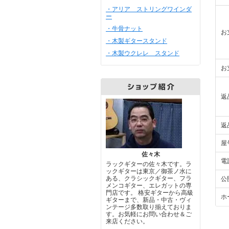
・アリア ストリングワインダ
ー
・牛骨ナット
お
・木製ギタースタンド
・木製ウクレレ スタンド
お
返
返
屋
佐々木
電
ラックギターの佐々木です。ラ
ックギターは東京／御茶ノ水に
ある、クラシックギター、フラ
公
メンコギター、エレガットの専
門店です。 格安ギターから高級
ホ
ギターまで、新品・中古・ヴィ
ンテージ多数取り揃えておりま
す。お気軽にお問い合わせ＆ご
来店ください。