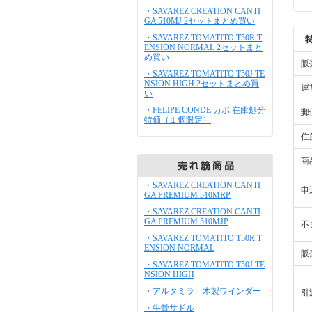
・SAVAREZ CREATION CANTI
GA 510MJ 2セットまとめ買い
・SAVAREZ TOMATITO T50R T
ENSION NORMAL 2セットまと
め買い
販
・SAVAREZ TOMATITO T50J TE
NSION HIGH 2セットまとめ買
運
い
・FELIPE CONDE カポ 在庫処分
郵
特価（１個限定）
住
商
・SAVAREZ CREATION CANTI
申
GA PREMIUM 510MRP
・SAVAREZ CREATION CANTI
GA PREMIUM 510MJP
不
・SAVAREZ TOMATITO T50R T
ENSION NORMAL
販
・SAVAREZ TOMATITO T50J TE
NSION HIGH
・アルタミラ 木製ワインダー
引
・牛骨サドル