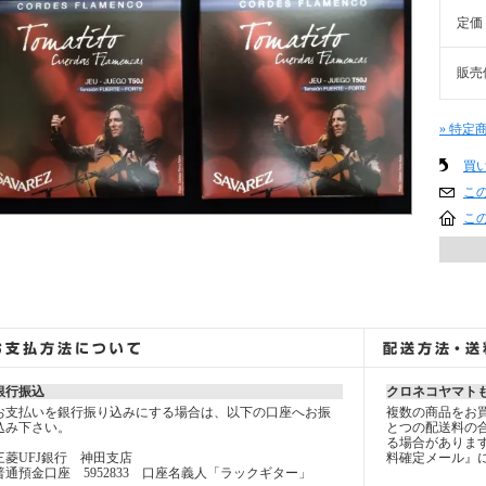
定価
販売
» 特定
買
こ
こ
銀行振込
クロネコヤマト
お支払いを銀行振り込みにする場合は、以下の口座へお振
複数の商品をお
込み下さい。
とつの配送料の
る場合がありま
三菱UFJ銀行 神田支店
料確定メール』
普通預金口座 5952833 口座名義人「ラックギター」