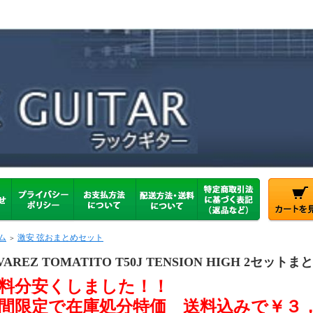
ム
激安 弦おまとめセット
＞
VAREZ TOMATITO T50J TENSION HIGH 2セット
料分安くしました！！
間限定で在庫処分特価 送料込みで￥３